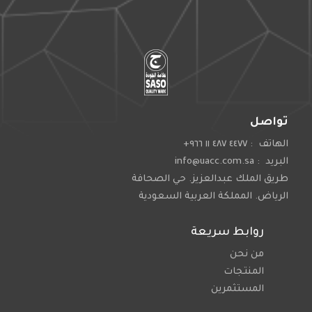
تواصل
الهاتف : ٤٤٧٧ ٤٨٧ ١١ ٩٦٦+
البريد : info@uacc.com.sa
طريق الملك عبدالعزيز. حي الصحافة
الرياض. المملكة العربية السعودية
روابط سريعة
من نحن
المنتجات
المستثمرين