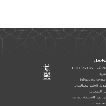
واصل
اتف : ٤٤٧٧ ٤٨٧ ١١ ٩٦٦+
لبريد :
info@uacc.com.s
ريق الملك عبدالعزيز.
ي الصحافة
لرياض. المملكة العربية
لسعودية