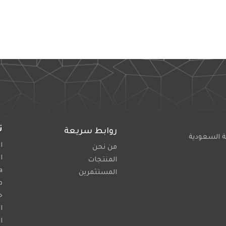
ت
روابط سريعة
ة السعودية
اله
من نحن
ا
المنتجات
a
المستثمرين
ط
ح
ا
ا