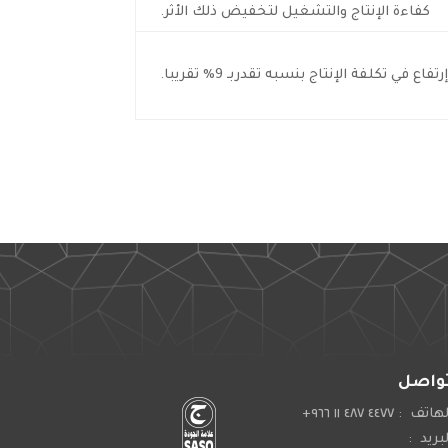
كفاءة الإنتاج والتشغيل لتخفيض ذلك الأثر.
 تكلفة الإنتاج بنسبه تقدربـ 9% تقريبا.
واصل
اتف : ٤٤٧٧ ٤٨٧ ١١ ٩٦٦+
لبريد :