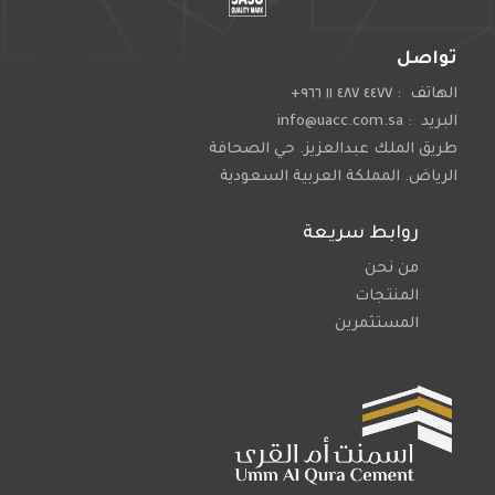
تواصل
الهاتف : ٤٤٧٧ ٤٨٧ ١١ ٩٦٦+
البريد : info@uacc.com.sa
طريق الملك عبدالعزيز. حي الصحافة
الرياض. المملكة العربية السعودية
روابط سريعة
من نحن
المنتجات
المستثمرين