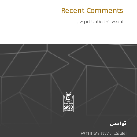
Recent Comments
لا توجد تعليقات للعرض.
تواصل
الهاتف : ٤٤٧٧ ٤٨٧ ١١ ٩٦٦+