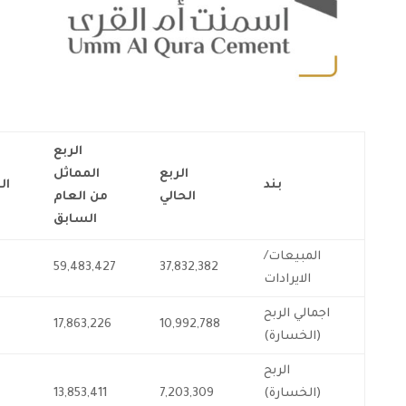
الربع
الربع
المماثل
بند
ال
الحالي
من العام
السابق
المبيعات/
59,483,427
37,832,382
الايرادات
اجمالي الربح
17,863,226
10,992,788
(الخسارة)
الربح
(الخسارة)
7,203,309
13,853,411