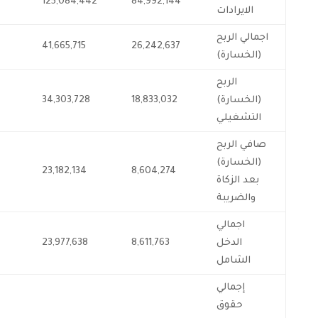
125,084,442
84,992,144
الايرادات
اجمالي الربح
41,665,715
26,242,637
(الخسارة)
الربح
(الخسارة)
18,833,032
34,303,728
التشغيلي
صافي الربح
(الخسارة)
23,182,134
8,604,274
بعد الزكاة
والضريبة
اجمالي
الدخل
8,611,763
23,977,638
08
الشامل
إجمالي
حقوق