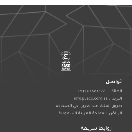
تواصل
الهاتف : ٤٤٧٧ ٤٨٧ ١١ ٩٦٦+
البريد : info@uacc.com.sa
طريق الملك عبدالعزيز. حي الصحافة
الرياض. المملكة العربية السعودية
روابط سريعة