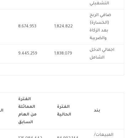
التشغيلي
صافي الربح
(الخسارة)
8,674,953
1,824,822
بعد الزكاة
والضريبة
اجمالي الدخل
4
9,445,259
1,838,079
الشامل
الفترة
الفترة
المماثلة
بند
ال
الحالية
من العام
السابق
المبيعات/