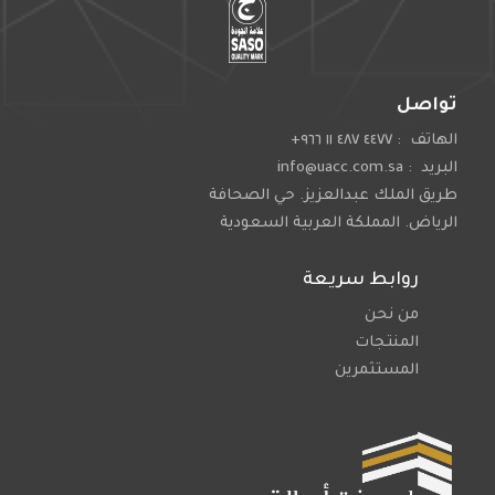
تواصل
الهاتف : ٤٤٧٧ ٤٨٧ ١١ ٩٦٦+
البريد : info@uacc.com.sa
طريق الملك عبدالعزيز. حي الصحافة
الرياض. المملكة العربية السعودية
روابط سريعة
من نحن
المنتجات
المستثمرين