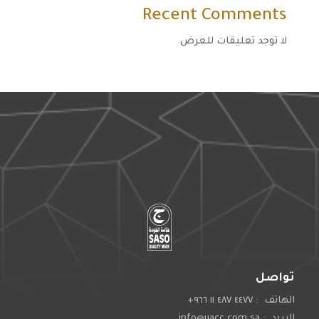
Recent Comments
لا توجد تعليقات للعرض.
تواصل
الهاتف : ٤٤٧٧ ٤٨٧ ١١ ٩٦٦+
البريد : info@uacc.com.sa