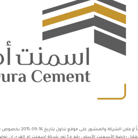
إلحاقاً لإعلان الشركة و
لإستغلال رخصة الأسمنت الأبيض رقم ق1 تود شركة اس