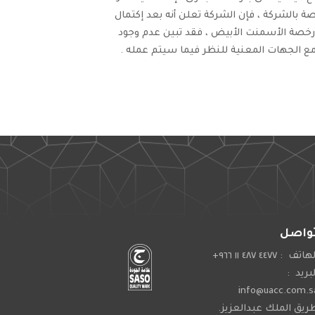
في نشرة الإصدار الخاصة بالشركة ، فإن الشركة تعلن أنه بعد إكتمال
ي في موقع حرة حضن 1 الخاص باستغلال رخصة الأسمنت الأبيض ، فقد تبين عدم وجود
 مع الجهات المعنية للنظر فيما سيتم عمله .
واصل
اتف : ٤٤٧٧ ٤٨٧ ١١ ٩٦٦+
لبريد :
info@uacc.com.s
ريق الملك عبدالعزيز.