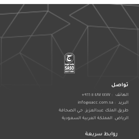
تواصل
الهاتف : ٤٤٧٧ ٤٨٧ ١١ ٩٦٦+
البريد : info@uacc.com.sa
طريق الملك عبدالعزيز. حي الصحافة
الرياض. المملكة العربية السعودية
روابط سريعة